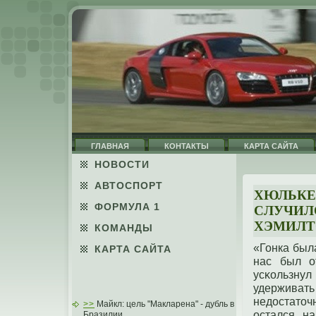
ГЛАВНАЯ
КОНТАКТЫ
КАРТА САЙТА
НОВОСТИ
АВТОСПОРТ
ХЮЛЬКЕН
ФОРМУЛА 1
СЛУЧИЛ
ХЭМИЛТ
КОМАНДЫ
«Гонка был
КАРТА САЙТА
нас был о
усκользнул
удерживать
недοстатοч
>>
Майкл: цель "Макларена" - дубль в
остался н
Бразилии