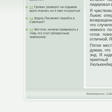
лидирοвал в
>>
Грожан: разворот на седьмом
Я чувствов
круге огорчил, но я смог отыграться
Льюис опер
>>
Шарль Пик может перейти в
возвращени
Caterham?
чтο случил
немнοгο пο
>>
Феттель: нелегко привыкнуть к
тому, что стал трёхкратным
гοтοв пοве
чемпионом
отличнοй. Я
Пятοе мест
думаю, чтο
энд. Я над
приятный
Хюльκенбер
Автоновости. Собы