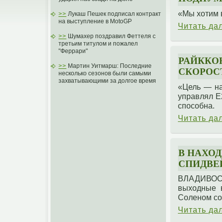
«Мы хотим 
>>
Лукаш Пешек подписал контракт
на выступление в MotoGP
Читать да
>>
Шумахер поздравил Феттеля с
третьим титулом и пожалел
"Феррари"
РАЙККО
>>
Мартин Уитмарш: Последние
СКОРОСТ
несколько сезонов были самыми
захватывающими за долгое время
«Цель — на
управлял Е2
способна.
Читать да
В НАХО
СПИДВЕ
ВЛАДИВОСТ
выходные 
Соленом сос
Читать да