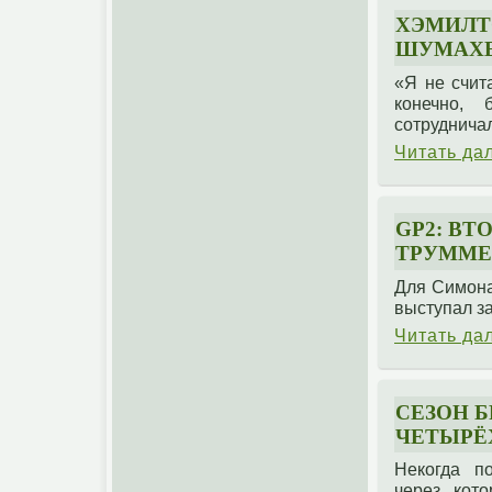
ХЭМИЛТ
ШУМАХЕ
«Я не счит
конечно, 
сотрудничал
Читать да
GP2: В
ТРУММЕ
Для Симона
выступал за
Читать да
СЕЗОН 
ЧЕТЫРЁ
Некогда п
через кот