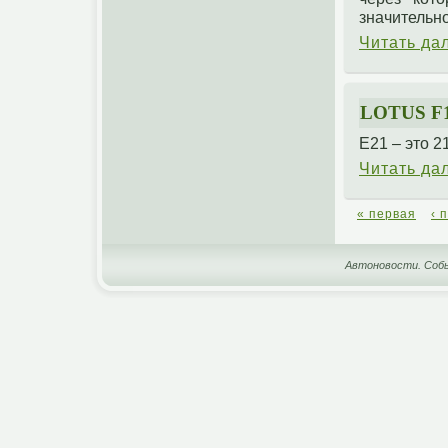
значительно
Читать да
LOTUS 
Е21 – это 2
Читать да
« первая
‹ 
Автоновости. Собы