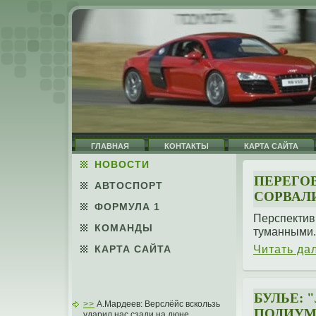
ГЛАВНАЯ
КОНТАКТЫ
КАРТА САЙТА
НОВОСТИ
ПЕРЕГО
АВТОСПОРТ
СОРВАЛ
ФОРМУЛА 1
Перспектив
КОМАНДЫ
туманными.
Читать да
КАРТА САЙТА
БУЛЬЕ: 
>>
А.Мардеев: Верслёйс вскользь
ПОДИУМ
ударил нас сзади на дюне