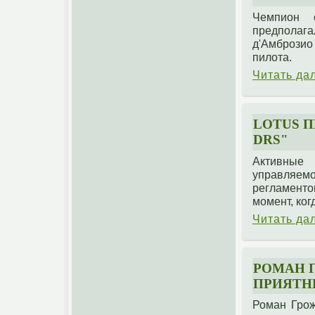
Чемпион 
предполаг
д'Амбрози
пилота.
Читать да
LOTUS 
DRS"
Активные 
управляем
регламенто
момент, ког
Читать да
РОМАН 
ПРИЯТН
Роман Грож