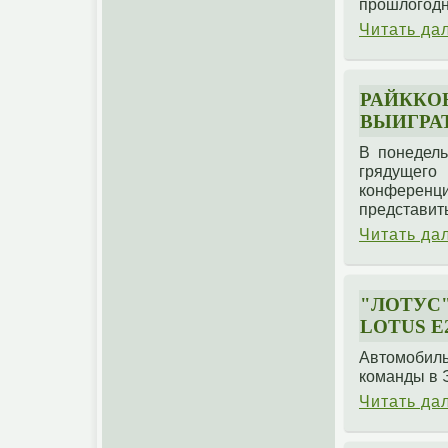
прошлогодн
Читать да
РАЙККОН
ВЫИГРАТ
В понедель
грядущег
конференц
представит
Читать да
"ЛОТУС"
LOTUS E
Автомобиль
команды в 
Читать да