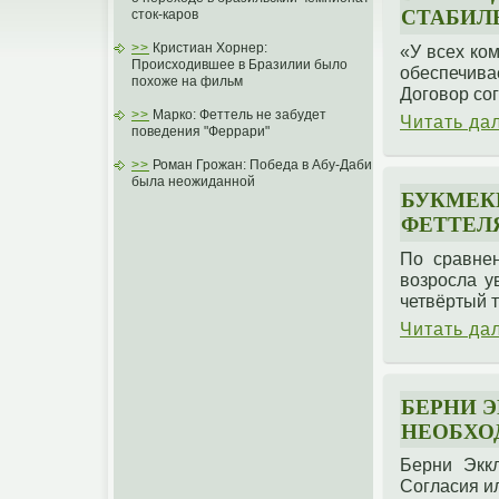
СТАБИЛ
сток-каров
>>
Кристиан Хорнер:
«У всех ко
Происходившее в Бразилии было
обеспечива
похоже на фильм
Договор сог
>>
Марко: Феттель не забудет
Читать да
поведения "Феррари"
>>
Роман Грожан: Победа в Абу-Даби
была неожиданной
БУКМЕК
ФЕТТЕЛ
По сравнен
возросла у
четвёртый т
Читать да
БЕРНИ Э
НЕОБХО
Берни Эккл
Согласия ил