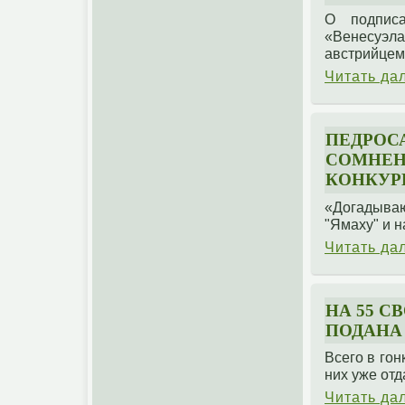
О подпис
«Венесуэла
австрийцем 
Читать да
ПЕДРОС
СОМНЕНИ
КОНКУР
«Догадываю
"Ямаху" и н
Читать да
НА 55 С
ПОДАНА 
Всего в гон
них уже отд
Читать да