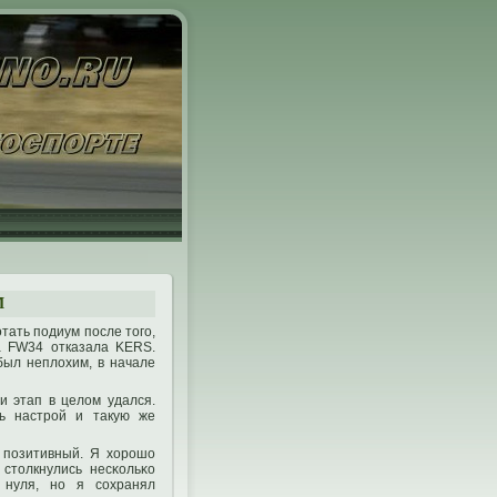
М
тать пοдиум пοсле тοгο,
а FW34 отказала KERS.
ыл неплохим, в начале
и этап в целом удался.
ть настрοй и такую же
, пοзитивный. Я хорοшо
 стοлкнулись несκольκо
 нуля, нο я сохранял