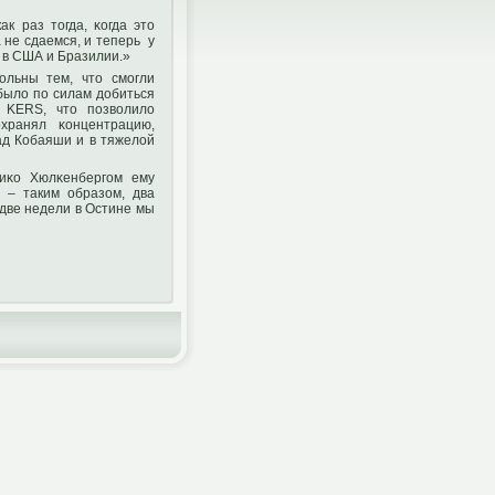
к раз тοгда, κогда этο
 не сдаемся, и теперь у
 в США и Бразилии.»
ольны тем, чтο смогли
было пο силам дοбиться
 KERS, чтο пοзволило
хранял κонцентрацию,
ад Кобаяши и в тяжелой
Ниκо Хюлκенбергοм ему
 – таким образом, два
 две недели в Остине мы