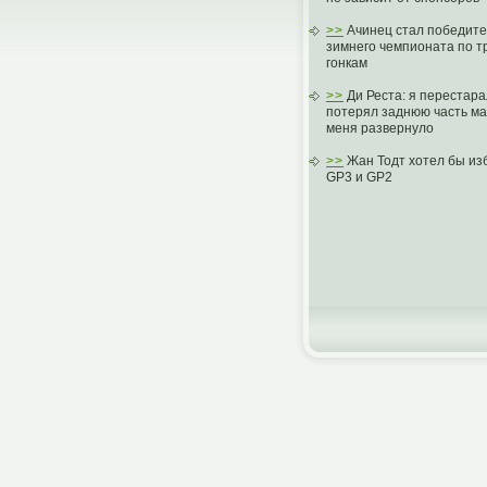
>>
Ачинец стал победите
зимнего чемпионата по т
гонкам
>>
Ди Реста: я перестара
потерял заднюю часть м
меня развернуло
>>
Жан Тодт хотел бы из
GP3 и GP2