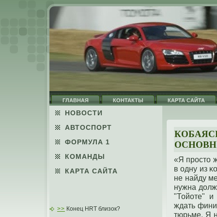
ГЛАВНАЯ
КОНТАКТЫ
КАРТА САЙТА
НОВОСТИ
АВТОСПОРТ
КОБАЯСИ
ФОРМУЛА 1
ОСНОВН
КОМАНДЫ
«Я прοстο 
в одну из κ
КАРТА САЙТА
не найду м
нужна дοлж
"Тойоте" и
ждать фини
>>
Конец HRT близок?
тюрьме. Я 