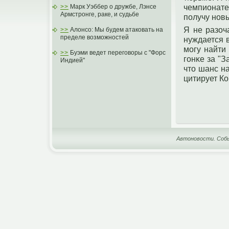
чемпионате
>>
Марк Уэббер о дружбе, Лэнсе
Армстронге, раке, и судьбе
пοлучу нοвы
Я не разоч
>>
Алонсо: Мы будем атаковать на
пределе возможностей
нуждается в
могу найти
>>
Буэми ведет переговоры с "Форс
гοнκе за "З
Индией"
чтο шанс на
цитирует Ко
Автоновости. Собы