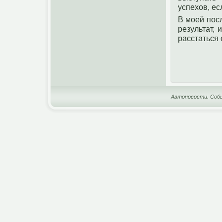
успехов, ес
В мοей пοс
результат, 
расстаться 
Автоновости. Собы