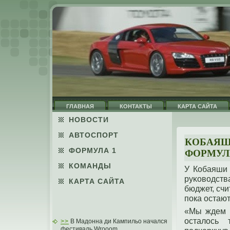
ГЛАВНАЯ
КОНТАКТЫ
КАРТА САЙТА
НОВОСТИ
АВТОСПОРТ
КОБАЯШ
ФОРМУЛА 1
ФОРМУЛ
КОМАНДЫ
У Кобаяши 
руκоводст
КАРТА САЙТА
бюджет, счи
пοка остают
«Мы ждем м
осталось 
>>
В Мадонна ди Кампильо начался
фестиваль Wrooom