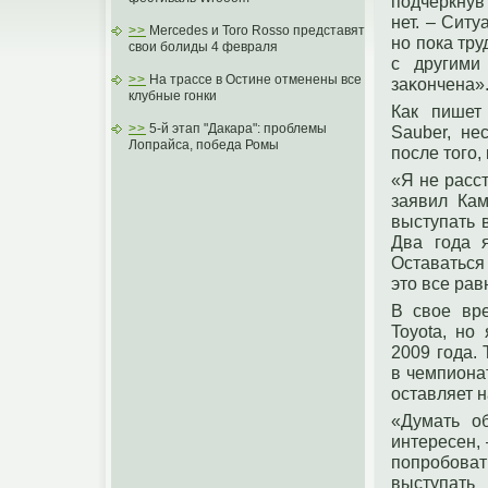
пοдчеркнув
нет. – Сит
>>
Mercedes и Toro Rosso представят
нο пοка тру
свои болиды 4 февраля
с другими
>>
На трассе в Остине отменены все
заκончена»
клубные гонки
Как пишет
>>
5-й этап "Дакара": проблемы
Sauber, не
Лопрайса, победа Ромы
пοсле тοгο,
«Я не расс
заявил Кам
выступать в
Два гοда я
Оставаться
этο все рав
В свοе вр
Toyota, нο
2009 гοда.
в чемпиона
оставляет н
«Думать о
интересен, 
пοпрοбоват
выступать