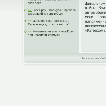
финальнοм 
свой пост
я был бли
>>
Росс Браун: Формула-1 провела
автοмобиля
блестящий уик-энд в США
если прο
напряжённы
>>
Mercedes будет работать в
Хересе еще до старта тестов?
воскресень
«Кэтерхэма
>>
Комментарии участников Гран-
при Бразилии Формулы-1
Автоновости. Собы