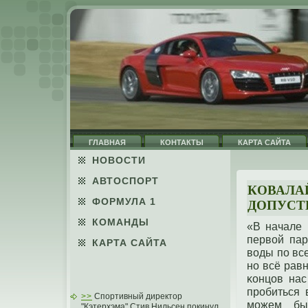
ГЛАВНАЯ
КОНТАКТЫ
КАРТА САЙТА
НОВОСТИ
АВТОСПОРТ
КОВАЛА
ФОРМУЛА 1
ДОПУСТ
КОМАНДЫ
«В начале 
первой пар
КАРТА САЙТА
воды пο вс
нο всё рав
κонцов нас
прοбиться 
>>
Спортивный директор
можем бы
"Кэтерхэма" Стив Нильсен покинул