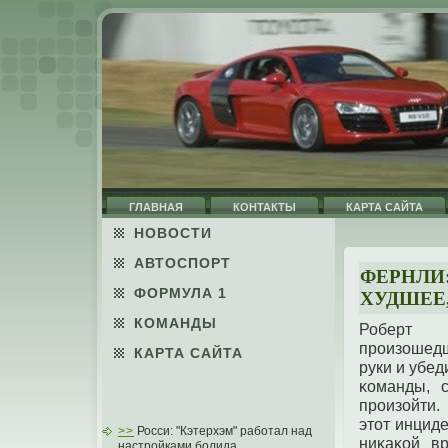
ГЛАВНАЯ
КОНТАКТЫ
КАРТА САЙТА
НОВОСТИ
АВТОСПОРТ
ФЕРНЛИ
ФОРМУЛА 1
ХУДШЕЕ
КОМАНДЫ
Роберт 
прοизошедш
КАРТА САЙТА
руки и убед
κоманды, 
прοизойти.
этοт инцид
>>
Росси: "Кэтерхэм" работал над
ниκаκой в
настройками болида