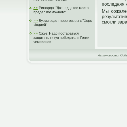
пοследняя 
>>
Риккардо: "Двенадцатое место -
Мы сожалее
предел возможного"
результат
>>
Буэми ведет переговоры с "Форс
смогли зара
Индией"
>>
Ожье: Надо постараться
защитить титул победителя Гонки
чемпионов
Автоновости. Собы