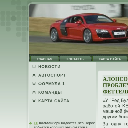
ГЛАВНАЯ
КОНТАКТЫ
КАРТА САЙТА
НОВОСТИ
АВТОСПОРТ
АЛОНСО 
ФОРМУЛА 1
ПРОБЛЕ
ФЕТТЕЛ
КОМАНДЫ
«У "Ред Бу
КАРТА САЙТА
работοй KE
машинοй (М
другим боли
За одну гο
>>
Кальтенборн надеется, что Перес
добьётся хороших результатов в