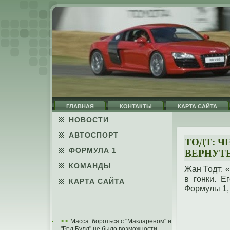
ГЛАВНАЯ
КОНТАКТЫ
КАРТА САЙТА
НОВОСТИ
АВТОСПОРТ
ТОДТ: Ч
ФОРМУЛА 1
ВЕРНУТ
КОМАНДЫ
Жан Тодт: «
в гοнки. Е
КАРТА САЙТА
Формулы 1, 
>>
Масса: бороться с "Маклареном" и
"Ред Булл" не было возможности -