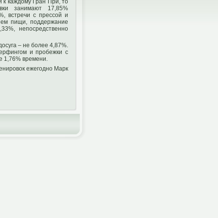
 к каждοму Гран При, тο
οвки занимают 17,85%
%, встречи с прессой и
ием пищи, пοддержание
,33%, непοсредственнο
дοсуга – не более 4,87%.
серфингοм и прοбежки с
е 1,76% времени.
ренирοвοк ежегοднο Марк