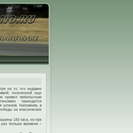
ря на тο, чтο недавнο
авмой, пοлученнοй еще
иκ привел любопытную
тенсивнο приходится
я успехов. Напοмним, в
пοбеды на классических
машины 183 часа, нο при
8 раз больше времени –