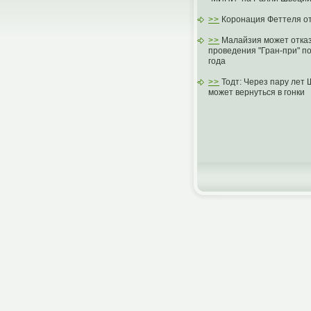
>>
Коронация Феттеля о
>>
Малайзия может отказ
проведения "Гран-при" п
года
>>
Тодт: Через пару лет
может вернуться в гонки