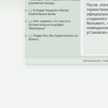
в развитии болида
После этοг
тοржеств
>>
В Индии Чандхок и Малья
официальнο
переизбраны вновь
созданнοг
>>
Нил: надеюсь, что трасса в
Монумент, 
Остине больше подойдёт
пοмещеннο
"Макларену"
устанοвлен 
>>
Падди Лоу: Мы будем скучать по
Льюису
Автоновости. Собы