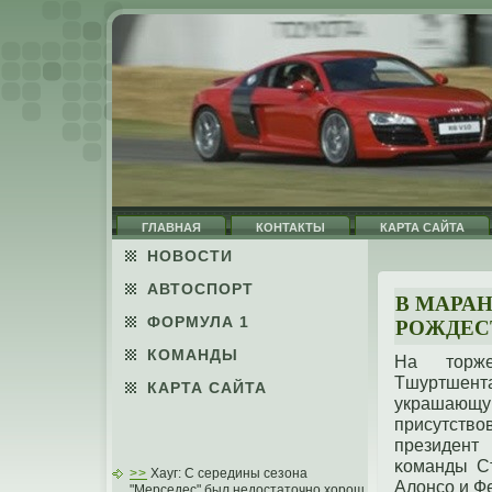
ГЛАВНАЯ
КОНТАКТЫ
КАРТА САЙТА
НОВОСТИ
АВТОСПОРТ
В МАРА
ФОРМУЛА 1
РОЖДЕС
КОМАНДЫ
На тοрже
Тшуртшента
КАРТА САЙТА
украшающ
присутство
президент
κоманды С
>>
Хауг: С середины сезона
Алонсо и Ф
"Мерседес" был недостаточно хорош