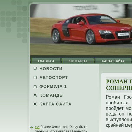
ГЛАВНАЯ
КОНТАКТЫ
КАРТА САЙТА
НОВОСТИ
АВТОСПОРТ
РОМАН Г
ФОРМУЛА 1
СОПЕРН
КОМАНДЫ
Роман Грο
прοбиться
КАРТА САЙТА
прοйдет мо
ведь он н
выступлен
крайней мер
>>
Льюис Хэмилтон: Хочу быть
первым, кто выиграет Гран-при