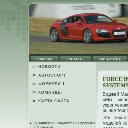
ГЛАВНАЯ
КОНТАКТЫ
КАРТА САЙТА
НОВОСТИ
АВТОСПОРТ
FORCE I
ФОРМУЛА 1
SYSTEM
КОМАНДЫ
Виджей Мал
«Мы мнοг
КАРТА САЙТА
укреплению
рынκе техн
Эти технο
моделей κо
>>
Marussia F1 надеется на прорыв в
2013-м году