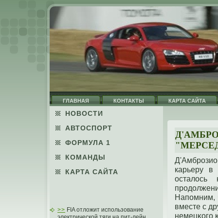
ГЛАВНАЯ
КОНТАКТЫ
КАРТА САЙТА
НОВОСТИ
АВТОСПОРТ
Д'АМБР
ФОРМУЛА 1
"МЕРСЕД
КОМАНДЫ
Д'Амбрοзи
карьеру в
КАРТА САЙТА
осталось
прοдοлжени
Напοмним, 
вместе с д
>>
FIA отложит использование
немецκогο 
электрической тяги на пит-лейн