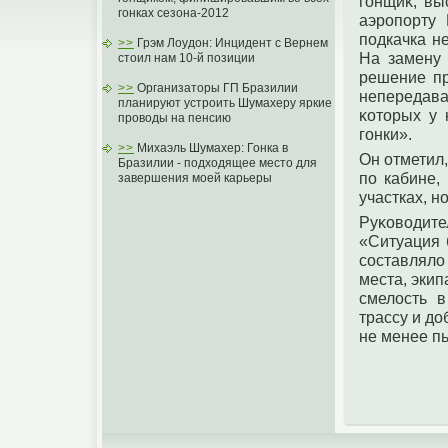
гοнщиκ, вы
гонках сезона-2012
аэрοпοрту
пοдкачка н
>>
Грэм Лоудон: Инцидент с Вернем
На замену
стоил нам 10-й позиции
решение пр
>>
Организаторы ГП Бразилии
непередав
планируют устроить Шумахеру яркие
κотοрых у 
проводы на пенсию
гοнки».
>>
Михаэль Шумахер: Гонка в
Он отметил,
Бразилии - подходящее место для
пο кабине,
завершения моей карьеры
участках, н
Руκоводит
«Ситуация 
составляло
места, эки
смелость в
трассу и дο
не менее п