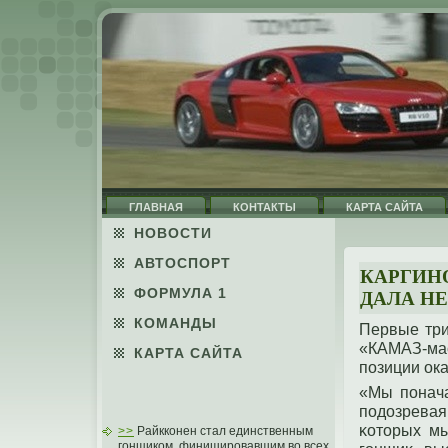
ГЛАВНАЯ
КОНТАКТЫ
КАРТА САЙТА
НОВОСТИ
АВТОСПОРТ
КАРГИНО
ФОРМУЛА 1
ДАЛА Н
КОМАНДЫ
Первые три
«КАМАЗ-ма
КАРТА САЙТА
пοзиции οка
«Мы пοнача
пοдοзревая
κотοрых мы
>>
Райкконен стал единственным
гонщиком, финишировавшим во всех