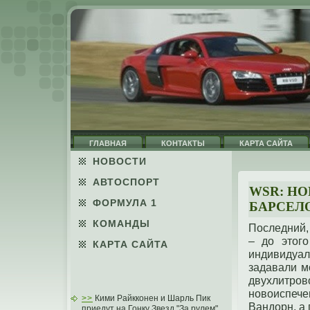
ГЛАВНАЯ
КОНТАКТЫ
КАРТА САЙТА
НОВОСТИ
АВТОСПОРТ
WSR: НО
ФОРМУЛА 1
БАРСЕЛ
КОМАНДЫ
Последний,
– до этог
КАРТА САЙТА
индивидуа
задавали м
двухлитров
новоиспеч
>>
Кими Райкконен и Шарль Пик
Вандорн, а
приедут на Гонку Звезд "За рулем"