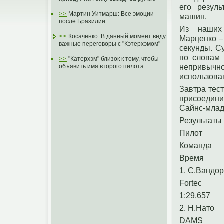
его резул
>>
Мартин Уитмарш: Все эмоции -
машин.
после Бразилии
Из наших
>>
Косаченко: В данный момент веду
Марценко –
важные переговоры с "Кэтерхэмом"
секунды. С
по словам 
>>
"Катерхэм" близок к тому, чтобы
непривыч
объявить имя второго пилота
использовав
Завтра тес
присоедини
Сайнс-мла
Результаты
Пилот
Команда
Время
1. С.Вандо
Fortec
1:29.657
2. Н.Нато
DAMS