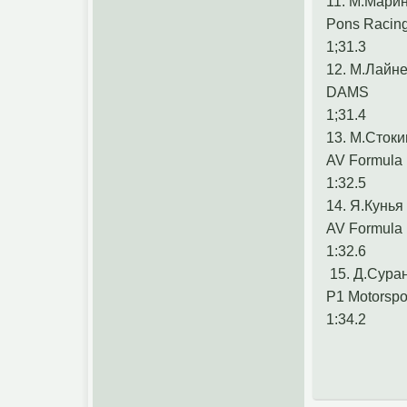
11. М.Мари
Pons Racin
1;31.3
12. М.Лайн
DAMS
1;31.4
13. М.Стоки
AV Formula
1:32.5
14. Я.Кунья
AV Formula
1:32.6
15. Д.Сура
P1 Motorspo
1:34.2