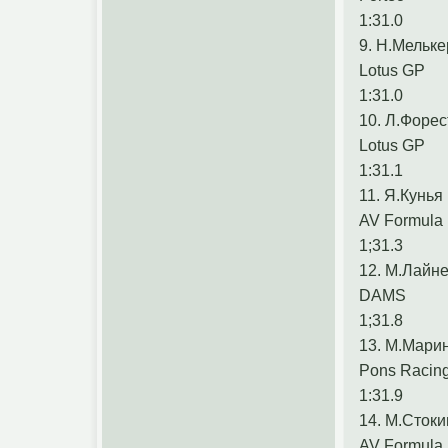
1:31.0
9. Н.Мельке
Lotus GP
1:31.0
10. Л.Форес
Lotus GP
1:31.1
11. Я.Кунья
AV Formula
1;31.3
12. М.Лайн
DAMS
1;31.8
13. М.Мари
Pons Racin
1:31.9
14. М.Стоки
AV Formula