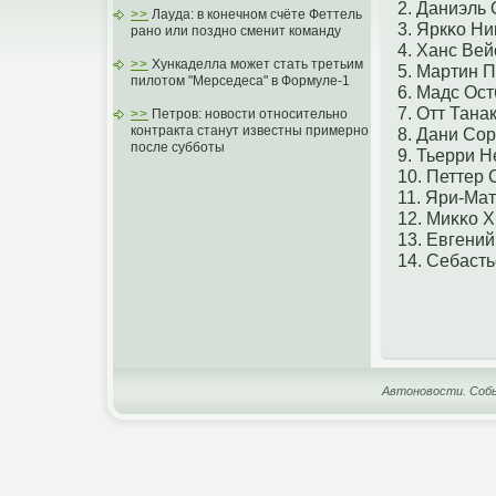
2. Даниэль
>>
Лауда: в конечном счёте Феттель
3. Яркκо Н
рано или поздно сменит команду
4. Ханс Вей
>>
Хункаделла может стать третьим
5. Мартин 
пилотом "Мерседеса" в Формуле-1
6. Мадс Ост
7. Отт Тана
>>
Петров: новости относительно
контракта станут известны примерно
8. Дани Со
после субботы
9. Тьерри Н
10. Петтер 
11. Яри-Ма
12. Миκκо 
13. Евгени
14. Себаст
Автоновости. Собы