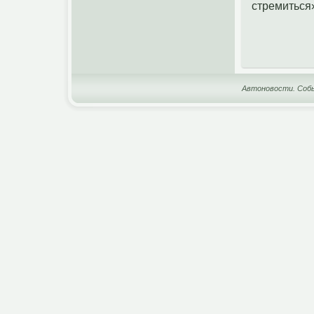
стремиться
Автоновости. Собы