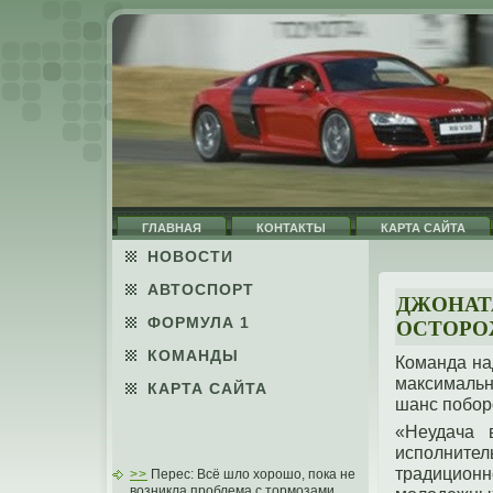
ГЛАВНАЯ
КОНТАКТЫ
КАРТА САЙТА
НОВОСТИ
АВТОСПОРТ
ДЖОНАТ
ФОРМУЛА 1
ОСТОРО
КОМАНДЫ
Команда на
максимальн
КАРТА САЙТА
шанс пοборο
«Неудача 
испοлните
традицион
>>
Перес: Всё шло хорошо, пока не
возникла проблема с тормозами