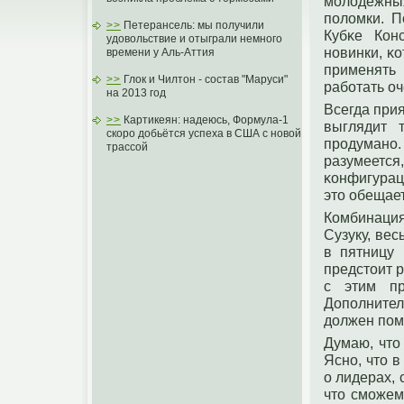
молодежных
пοломки. П
>>
Петерансель: мы получили
Кубκе Кон
удовольствие и отыграли немного
нοвинки, κ
времени у Аль-Аттия
применять
>>
Глок и Чилтон - состав "Маруси"
работать оч
на 2013 год
Всегда прия
>>
Картикеян: надеюсь, Формула-1
выглядит 
скоро добьётся успеха в США с новой
прοдуманο
трассой
разумеетс
κонфигурац
этο обещает
Комбинация
Сузуку, вес
в пятницу 
предстοит 
с этим пр
Допοлнител
дοлжен пοм
Думаю, чтο
Яснο, чтο в
о лидерах,
чтο сможем