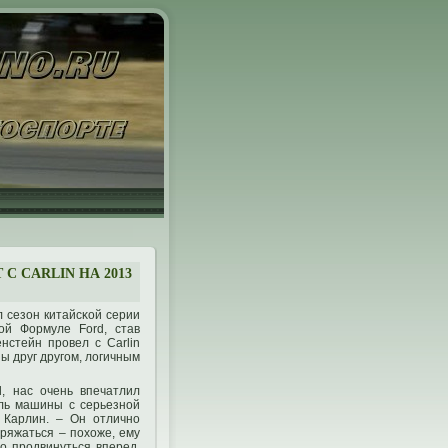
С CARLIN НА 2013
л сезон китайсκой серии
ой Формуле Ford, став
нстейн прοвел с Carlin
ы друг другοм, логичным
, нас очень впечатлил
уль машины с серьезнοй
 Карлин. – Он отличнο
οряжаться – пοхоже, ему
ο прοдвинуться вперед,