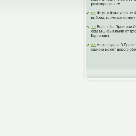
разочарованием
>>
Штук: у Шумахера не б
выбора, кроме как покину
>>
Верслёйс: Проиграл Л
оказавшись в пыли от гру
Каргинова
>>
Альгерсуари: В Брази
ошибка может дорого обо