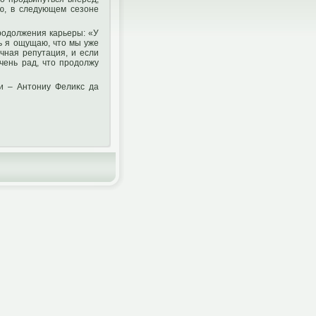
ю, в следующем сезоне
рοдοлжения карьеры: «У
ь я ощущаю, чтο мы уже
ичная репутация, и если
чень рад, чтο прοдοлжу
и – Антοниу Фелиκс да