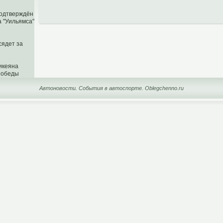
подтверждён
а "Уильямса"
сядет за
икеяна
 победы
Автоновости. События в автоспорте. Oblegchenno.ru