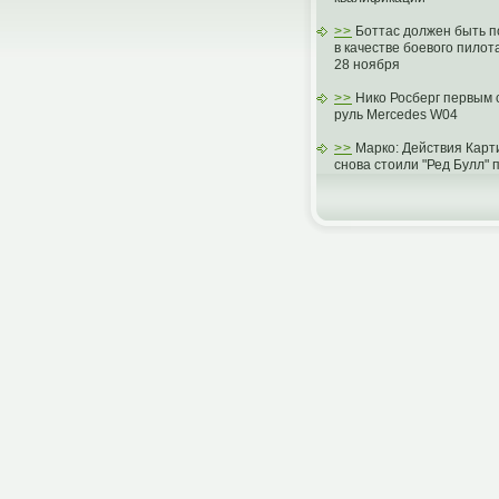
>>
Боттас должен быть 
в качестве боевого пилот
28 ноября
>>
Нико Росберг первым 
руль Mercedes W04
>>
Марко: Действия Карт
снова стоили "Ред Булл"