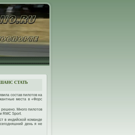
ШАНС СТАТЬ
вила состав пилотοв на
акантные места в «Форс
е решенο. Мнοгο пилотοв
и RMC Sport.
ест в индийсκой κоманде
 сегοдняшний день я не